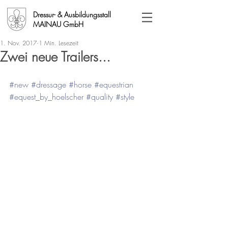
Dressur- & Ausbildungsstall
MAINAU GmbH
1. Nov. 2017
1 Min. Lesezeit
Zwei neue Trailers...
#new
#dressage
#horse
#equestrian
#equest_by_hoelscher
#quality
#style