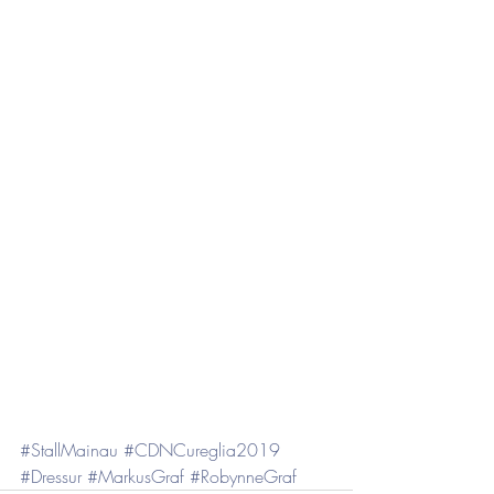
#StallMainau
#CDNCureglia2019
#Dressur
#MarkusGraf
#RobynneGraf