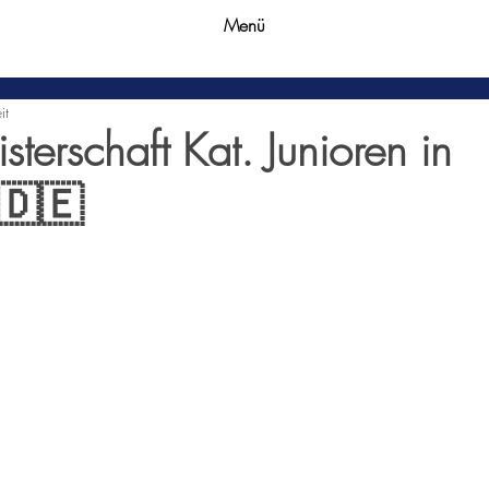
Menü
it
terschaft Kat. Junioren in
 🇩🇪