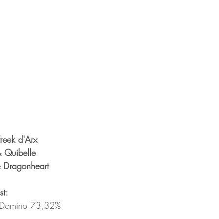
reek d'Arx
 Quibelle
& Dragonheart
st:
t Domino 73,32%